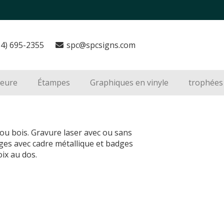
14) 695-2355
spc@spcsigns.com
ieure
Étampes
Graphiques en vinyle
trophées 
ou bois. Gravure laser avec ou sans
ges avec cadre métallique et badges
oix au dos.